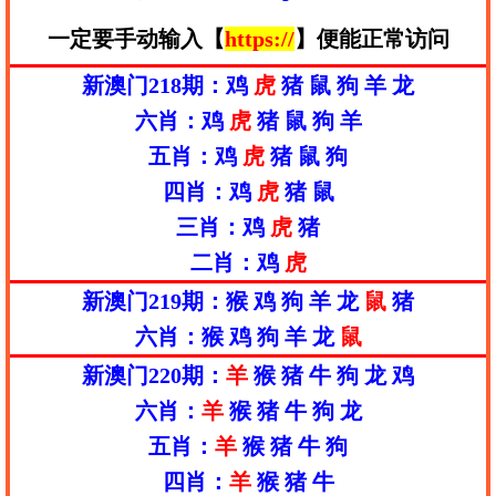
一定要手动输入【
https://
】便能正常访问
新澳门218期：鸡
虎
猪 鼠 狗 羊 龙
六肖：鸡
虎
猪 鼠 狗 羊
五肖：鸡
虎
猪 鼠 狗
四肖：鸡
虎
猪 鼠
三肖：鸡
虎
猪
二肖：鸡
虎
新澳门219期：猴 鸡 狗 羊 龙
鼠
猪
六肖：猴 鸡 狗 羊 龙
鼠
新澳门220期：
羊
猴 猪 牛 狗 龙 鸡
六肖：
羊
猴 猪 牛 狗 龙
五肖：
羊
猴 猪 牛 狗
四肖：
羊
猴 猪 牛