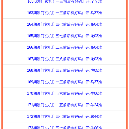
163期澳门玄机〖一三前后有好码〗开:？？准
163期澳门玄机〖一三前后有好码〗开:马37准
164期澳门玄机〖四七前后有好码〗开:兔04准
165期澳门玄机〖五七前后有好码〗开:龙03准
166期澳门玄机〖二三前后有好码〗开:兔04准
167期澳门玄机〖三八前后有好码〗开:龙03准
168期澳门玄机〖四五前后有好码〗开:虎05准
169期澳门玄机〖一三前后有好码〗开:马37准
170期澳门玄机〖五六前后有好码〗开:牛06准
171期澳门玄机〖二五前后有好码〗开:羊24准
172期澳门玄机〖四七前后有好码〗开:猪44准
173期澳门玄机〖五七前后有好码〗开:牛06准