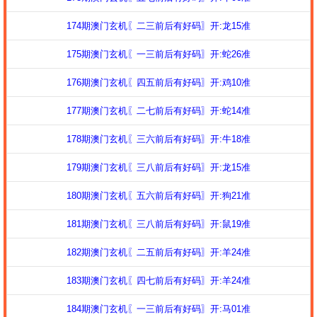
174期澳门玄机〖二三前后有好码〗开:龙15准
175期澳门玄机〖一三前后有好码〗开:蛇26准
176期澳门玄机〖四五前后有好码〗开:鸡10准
177期澳门玄机〖二七前后有好码〗开:蛇14准
178期澳门玄机〖三六前后有好码〗开:牛18准
179期澳门玄机〖三八前后有好码〗开:龙15准
180期澳门玄机〖五六前后有好码〗开:狗21准
181期澳门玄机〖三八前后有好码〗开:鼠19准
182期澳门玄机〖二五前后有好码〗开:羊24准
183期澳门玄机〖四七前后有好码〗开:羊24准
184期澳门玄机〖一三前后有好码〗开:马01准