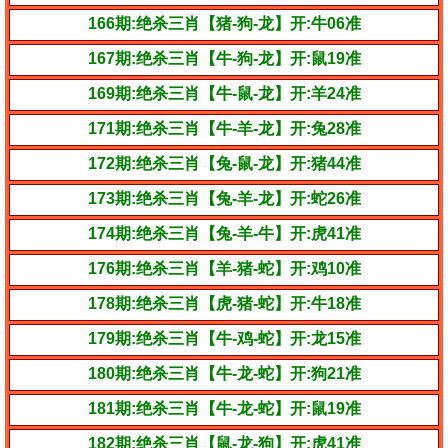
166期:绝杀三肖【猪-狗-龙】开:牛06准
167期:绝杀三肖【牛-狗-龙】开:鼠19准
169期:绝杀三肖【牛-鼠-龙】开:羊24准
171期:绝杀三肖【牛-羊-龙】开:兔28准
172期:绝杀三肖【兔-鼠-龙】开:猪44准
173期:绝杀三肖【兔-羊-龙】开:蛇26准
174期:绝杀三肖【兔-羊-牛】开:虎41准
176期:绝杀三肖【羊-猪-蛇】开:鸡10准
178期:绝杀三肖【虎-猪-蛇】开:牛18准
179期:绝杀三肖【牛-鸡-蛇】开:龙15准
180期:绝杀三肖【牛-龙-蛇】开:狗21准
181期:绝杀三肖【牛-龙-蛇】开:鼠19准
182期:绝杀三肖【鼠-龙-狗】开:虎41准