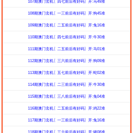
107期澳门玄机〖四七前后有好码〗开:马49准
108期澳门玄机〖一三前后有好码〗开:狗45准
109期澳门玄机〖二五前后有好码〗开:兔16准
110期澳门玄机〖四七前后有好码〗开:牛30准
111期澳门玄机〖二五前后有好码〗开:马01准
112期澳门玄机〖三六前后有好码〗开:狗09准
113期澳门玄机〖五七前后有好码〗开:蛇02准
114期澳门玄机〖二三前后有好码〗开:牛30准
115期澳门玄机〖三八前后有好码〗开:兔04准
116期澳门玄机〖二五前后有好码〗开:鸡22准
117期澳门玄机〖一三前后有好码〗开:兔16准
118期澳门玄机〖三六前后有好码〗开:猪08准