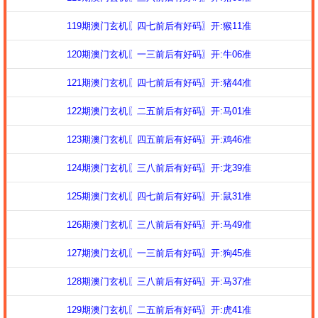
119期澳门玄机〖四七前后有好码〗开:猴11准
120期澳门玄机〖一三前后有好码〗开:牛06准
121期澳门玄机〖四七前后有好码〗开:猪44准
122期澳门玄机〖二五前后有好码〗开:马01准
123期澳门玄机〖四五前后有好码〗开:鸡46准
124期澳门玄机〖三八前后有好码〗开:龙39准
125期澳门玄机〖四七前后有好码〗开:鼠31准
126期澳门玄机〖三八前后有好码〗开:马49准
127期澳门玄机〖一三前后有好码〗开:狗45准
128期澳门玄机〖三八前后有好码〗开:马37准
129期澳门玄机〖二五前后有好码〗开:虎41准