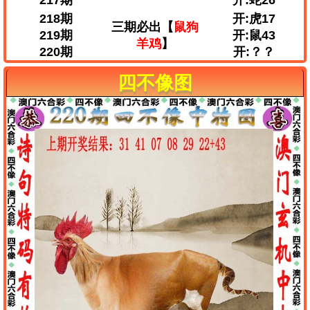
218期
开:虎17
三期必出【
鼠狗
219期
开:鼠43
羊鸡
】
220期
开:？？
四不像图