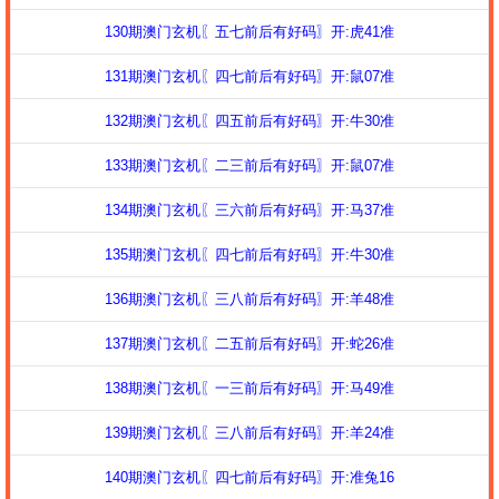
130期澳门玄机〖五七前后有好码〗开:虎41准
131期澳门玄机〖四七前后有好码〗开:鼠07准
132期澳门玄机〖四五前后有好码〗开:牛30准
133期澳门玄机〖二三前后有好码〗开:鼠07准
134期澳门玄机〖三六前后有好码〗开:马37准
135期澳门玄机〖四七前后有好码〗开:牛30准
136期澳门玄机〖三八前后有好码〗开:羊48准
137期澳门玄机〖二五前后有好码〗开:蛇26准
138期澳门玄机〖一三前后有好码〗开:马49准
139期澳门玄机〖三八前后有好码〗开:羊24准
140期澳门玄机〖四七前后有好码〗开:准兔16