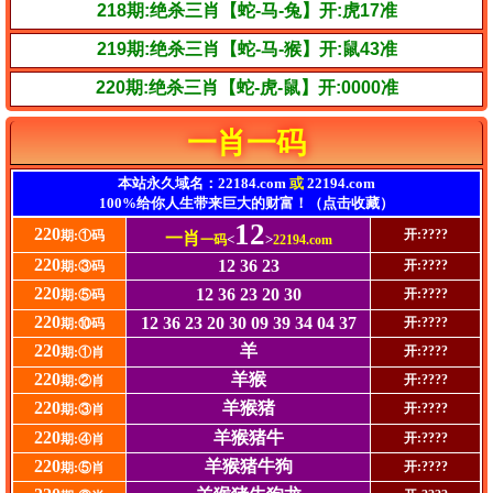
218期:绝杀三肖【蛇-马-兔】开:虎17准
219期:绝杀三肖【蛇-马-猴】开:鼠43准
220期:绝杀三肖【蛇-虎-鼠】开:0000准
一肖一码