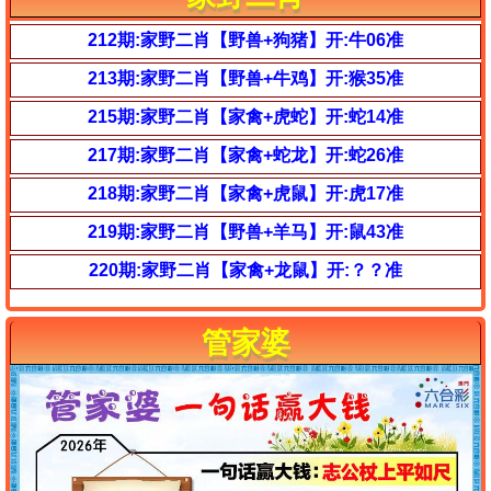
212期:家野二肖【野兽+狗猪】开:牛06准
213期:家野二肖【野兽+牛鸡】开:猴35准
215期:家野二肖【家禽+虎蛇】开:蛇14准
217期:家野二肖【家禽+蛇龙】开:蛇26准
218期:家野二肖【家禽+虎鼠】开:虎17准
219期:家野二肖【野兽+羊马】开:鼠43准
220期:家野二肖【家禽+龙鼠】开:？？准
管家婆