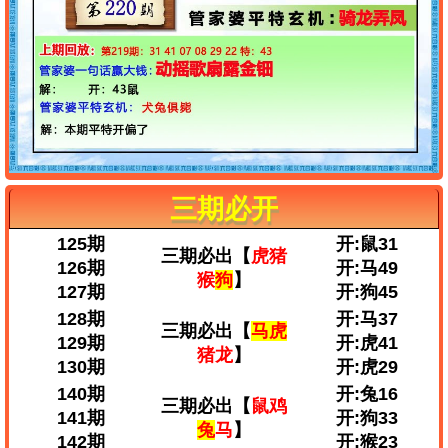
三期必开
125期
开:鼠31
三期必出【
虎猪
126期
开:马49
猴
狗
】
127期
开:狗45
128期
开:马37
三期必出【
马虎
129期
开:虎41
猪龙
】
130期
开:虎29
140期
开:兔16
三期必出【
鼠鸡
141期
开:狗33
兔
马
】
142期
开:猴23