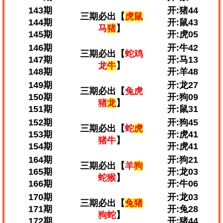
143期
开:猪44
三期必出【
虎鼠
144期
开:鼠43
马
猪
】
145期
开:虎05
146期
开:牛42
三期必出【
蛇鸡
147期
开:马13
龙
牛
】
148期
开:羊48
149期
开:龙27
三期必出【
兔虎
150期
开:狗09
猪
龙
】
151期
开:鼠31
152期
开:狗45
三期必出【
蛇
虎
153期
开:虎41
猪牛
】
154期
开:虎41
164期
开:狗21
三期必出【
羊
狗
165期
开:龙03
蛇猴
】
166期
开:牛06
170期
开:龙03
三期必出【
兔猪
171期
开:兔28
狗蛇
】
172期
开:猪44